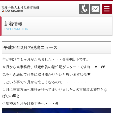
新着情報
INFORMATION
平成30年2月の税務ニュース
年が明け早１ヶ月がたちました・・・⛄☃❆出下です。
今月から当事務所、確定申告の繁忙期がスタートです❕❕( ；∀；)💗
気を引き締めて仕事に取り掛かりたいと思います😌💦💖
っという事で２月から忙しくなるので・・・・・・・
１月に三重方面へ旅行🚙行ってまいりました♫名古屋港水族館とな
ばなの里と
伊勢神宮とおかげ横丁等へ・・・🚘