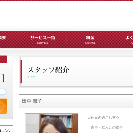
田中 恵子
☆休日の過ごし方☆
家事・友人との食事