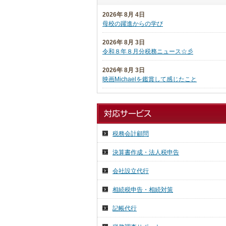
2026年 8月 4日
母校の躍進からの学び
2026年 8月 3日
令和８年８月分税務ニュース☆彡
2026年 8月 3日
映画Michaelを鑑賞して感じたこと
2026年 7月 27日
日本税理士企業年金基金代議員会
2026年 7月 27日
税務会計顧問
日本税理士会連合会総会
決算書作成・法人税申告
2026年 7月 16日
祇園祭り 前祭
会社設立代行
2026年 7月 15日
相続税申告・相続対策
気ままに投稿
記帳代行
2026年 7月 14日
７月の京都へ