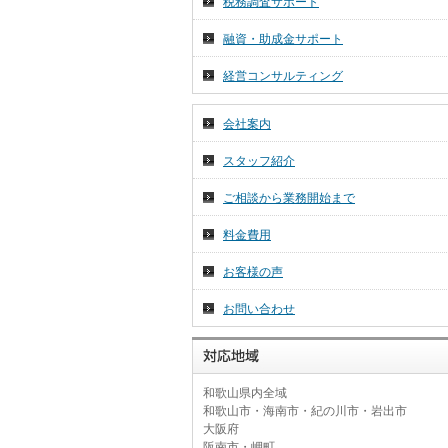
税務調査サポート
2026年 7月 1日
令和８年７月分税務ニュース☆彡
融資・助成金サポート
2026年 6月 26日
経営コンサルティング
～和歌山の名勝・重要文化財～
会社案内
スタッフ紹介
ご相談から業務開始まで
料金費用
お客様の声
お問い合わせ
和歌山県内全域
和歌山市・海南市・紀の川市・岩出市
大阪府
阪南市・岬町