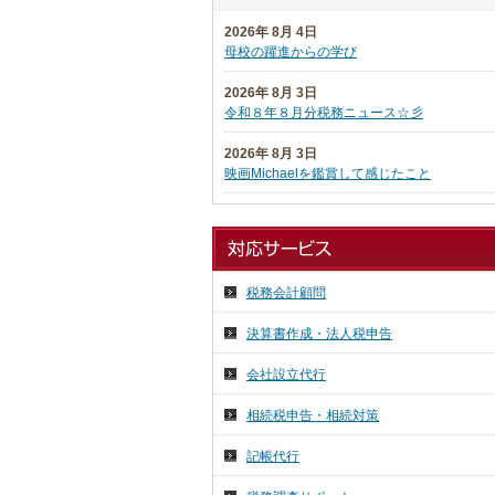
2026年 8月 4日
母校の躍進からの学び
2026年 8月 3日
令和８年８月分税務ニュース☆彡
2026年 8月 3日
映画Michaelを鑑賞して感じたこと
2026年 7月 27日
日本税理士企業年金基金代議員会
2026年 7月 27日
税務会計顧問
日本税理士会連合会総会
決算書作成・法人税申告
2026年 7月 16日
祇園祭り 前祭
会社設立代行
2026年 7月 15日
相続税申告・相続対策
気ままに投稿
記帳代行
2026年 7月 14日
７月の京都へ