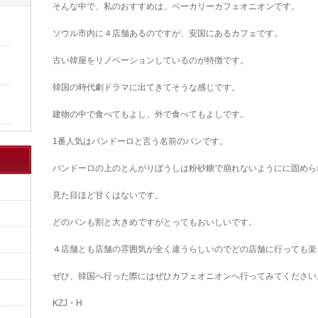
そんな中で、私のおすすめは、ベーカリーカフェオニオンです。
ソウル市内に４店舗あるのですが、安国にあるカフェです。
古い韓屋をリノベーションしているのが特徴です。
韓国の時代劇ドラマに出てきてそうな感じです。
建物の中で食べてもよし、外で食べてもよしです。
1番人気はパンドーロと言う名前のパンです。
パンドーロの上のとんがりぼうしは粉砂糖で崩れないようにに固めら
見た目ほど甘くはないです。
どのパンも割と大きめですがとってもおいしいです。
４店舗とも店舗の雰囲気が全く違うらしいのでどの店舗に行っても楽
ぜひ、韓国へ行った際にはぜひカフェオニオンへ行ってみてください
KZJ・H