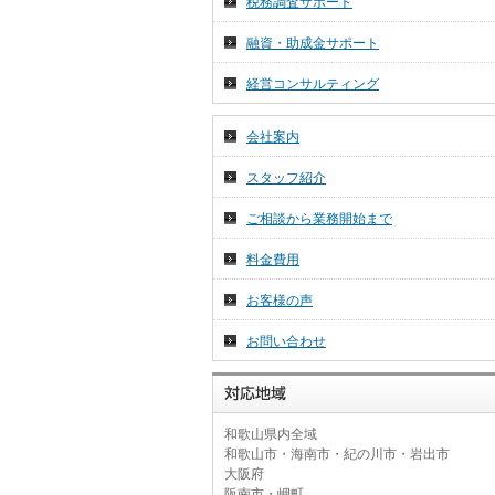
税務調査サポート
2026年 7月 1日
令和８年７月分税務ニュース☆彡
融資・助成金サポート
2026年 6月 26日
経営コンサルティング
～和歌山の名勝・重要文化財～
会社案内
スタッフ紹介
ご相談から業務開始まで
料金費用
お客様の声
お問い合わせ
和歌山県内全域
和歌山市・海南市・紀の川市・岩出市
大阪府
阪南市・岬町