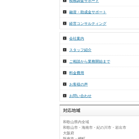
税務調査サポート
2026年 7月 1日
令和８年７月分税務ニュース☆彡
融資・助成金サポート
2026年 6月 26日
経営コンサルティング
～和歌山の名勝・重要文化財～
会社案内
スタッフ紹介
ご相談から業務開始まで
料金費用
お客様の声
お問い合わせ
和歌山県内全域
和歌山市・海南市・紀の川市・岩出市
大阪府
阪南市・岬町