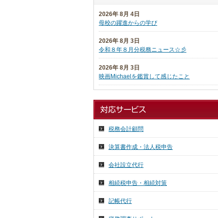
2026年 8月 4日
母校の躍進からの学び
2026年 8月 3日
令和８年８月分税務ニュース☆彡
2026年 8月 3日
映画Michaelを鑑賞して感じたこと
2026年 7月 27日
日本税理士企業年金基金代議員会
2026年 7月 27日
税務会計顧問
日本税理士会連合会総会
決算書作成・法人税申告
2026年 7月 16日
祇園祭り 前祭
会社設立代行
2026年 7月 15日
相続税申告・相続対策
気ままに投稿
記帳代行
2026年 7月 14日
７月の京都へ