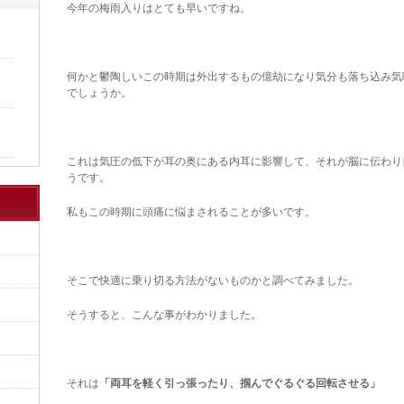
今年の梅雨入りはとても早いですね。
何かと鬱陶しいこの時期は外出するもの億劫になり気分も落ち込み気
でしょうか。
これは気圧の低下が耳の奥にある内耳に影響して、それが脳に伝わり
うです。
私もこの時期に頭痛に悩まされることが多いです。
そこで快適に乗り切る方法がないものかと調べてみました。
そうすると、こんな事がわかりました。
それは
「両耳を軽く引っ張ったり、掴んでぐるぐる回転させる」