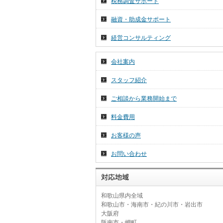
税務調査サポート
2026年 7月 1日
令和８年７月分税務ニュース☆彡
融資・助成金サポート
2026年 6月 26日
経営コンサルティング
～和歌山の名勝・重要文化財～
会社案内
スタッフ紹介
ご相談から業務開始まで
料金費用
お客様の声
お問い合わせ
和歌山県内全域
和歌山市・海南市・紀の川市・岩出市
大阪府
阪南市・岬町