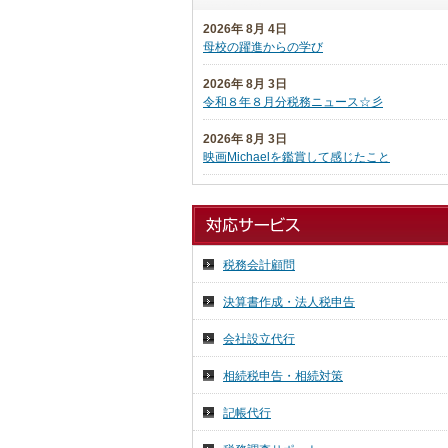
2026年 8月 4日
母校の躍進からの学び
2026年 8月 3日
令和８年８月分税務ニュース☆彡
2026年 8月 3日
映画Michaelを鑑賞して感じたこと
2026年 7月 27日
日本税理士企業年金基金代議員会
2026年 7月 27日
税務会計顧問
日本税理士会連合会総会
決算書作成・法人税申告
2026年 7月 16日
祇園祭り 前祭
会社設立代行
2026年 7月 15日
相続税申告・相続対策
気ままに投稿
記帳代行
2026年 7月 14日
７月の京都へ