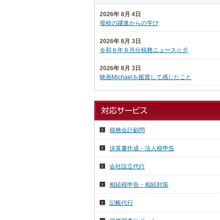
2026年 8月 4日
母校の躍進からの学び
2026年 8月 3日
令和８年８月分税務ニュース☆彡
2026年 8月 3日
映画Michaelを鑑賞して感じたこと
2026年 7月 27日
日本税理士企業年金基金代議員会
2026年 7月 27日
税務会計顧問
日本税理士会連合会総会
決算書作成・法人税申告
2026年 7月 16日
祇園祭り 前祭
会社設立代行
2026年 7月 15日
相続税申告・相続対策
気ままに投稿
記帳代行
2026年 7月 14日
７月の京都へ