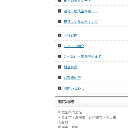
税務調査サポート
2026年 7月 1日
令和８年７月分税務ニュース☆彡
融資・助成金サポート
2026年 6月 26日
経営コンサルティング
～和歌山の名勝・重要文化財～
会社案内
スタッフ紹介
ご相談から業務開始まで
料金費用
お客様の声
お問い合わせ
和歌山県内全域
和歌山市・海南市・紀の川市・岩出市
大阪府
阪南市・岬町