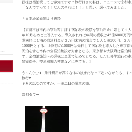
皆様は宿泊税ってご存知ですか？旅行好きの私は、ニュースで京都市
「なんですって！！なんのそれは！！」と思い、調べてみました。
＊日本経済新聞より抜粋
【京都市は市内の宿泊客に課す宿泊税の税額を宿泊料金に応じて１人１泊
年10月をめどに導入する。導入されれば年間の税収は45億6000万
課税額は１泊の宿泊料金が２万円未満の場合で１人１泊200円、２万
1000円とする。上限額の1000円は先行して宿泊税を導入した東京
民泊を含む市内の全宿泊施設が対象となる。東京都や大阪府は宿泊料
ず、全宿泊施設への課税は全国で初めてとなる。ただし修学旅行の参
景観保全、交通機関の整備などに充てる。】
う～ん(>_<) 旅行費用が高くなるのは嫌だなって思いながらも、
旅行♥
９月の話なのですが、一泊二日の電車の旅。
京都タワー