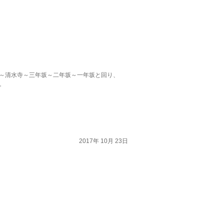
～清水寺～三年坂～二年坂～一年坂と回り、
。
2017年 10月 23日