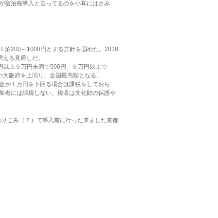
が宿泊税導入と言ってるのを小耳にはさみ
200～1000円とする方針を固めた。2018
円増える見通しだ。
円以上５万円未満で500円、５万円以上で
都や大阪府を上回り、全国最高額となる。
金が１万円を下回る場合は課税をしておら
加者には課税しない。税収は文化財の保護や
すべりこみ（？）で導入前に行った来ました京都