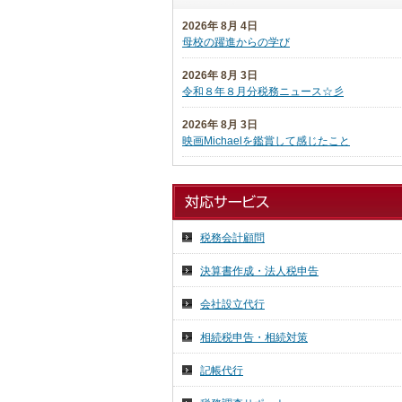
2026年 8月 4日
母校の躍進からの学び
2026年 8月 3日
令和８年８月分税務ニュース☆彡
2026年 8月 3日
映画Michaelを鑑賞して感じたこと
2026年 7月 27日
日本税理士企業年金基金代議員会
2026年 7月 27日
税務会計顧問
日本税理士会連合会総会
決算書作成・法人税申告
2026年 7月 16日
祇園祭り 前祭
会社設立代行
2026年 7月 15日
相続税申告・相続対策
気ままに投稿
記帳代行
2026年 7月 14日
７月の京都へ