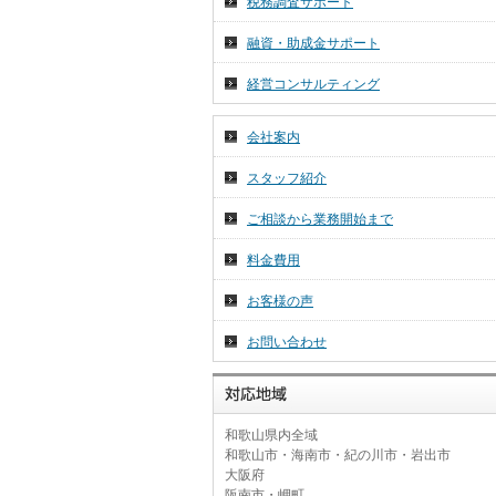
税務調査サポート
2026年 7月 1日
令和８年７月分税務ニュース☆彡
融資・助成金サポート
2026年 6月 26日
経営コンサルティング
～和歌山の名勝・重要文化財～
会社案内
スタッフ紹介
ご相談から業務開始まで
料金費用
お客様の声
お問い合わせ
和歌山県内全域
和歌山市・海南市・紀の川市・岩出市
大阪府
阪南市・岬町