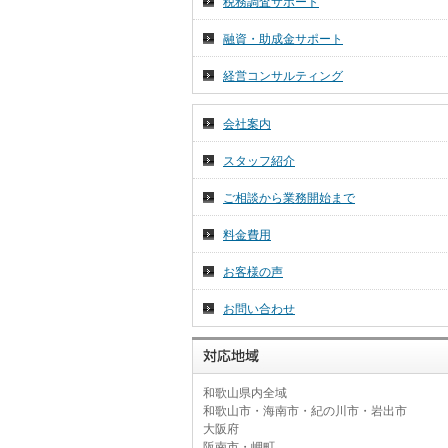
税務調査サポート
2026年 7月 1日
令和８年７月分税務ニュース☆彡
融資・助成金サポート
2026年 6月 26日
経営コンサルティング
～和歌山の名勝・重要文化財～
会社案内
スタッフ紹介
ご相談から業務開始まで
料金費用
お客様の声
お問い合わせ
和歌山県内全域
和歌山市・海南市・紀の川市・岩出市
大阪府
阪南市・岬町