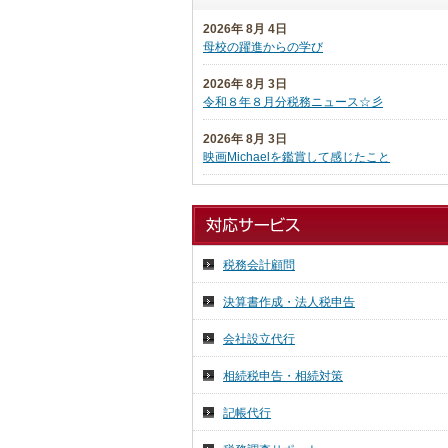
2026年 8月 4日
母校の躍進からの学び
2026年 8月 3日
令和８年８月分税務ニュース☆彡
2026年 8月 3日
映画Michaelを鑑賞して感じたこと
2026年 7月 27日
日本税理士企業年金基金代議員会
2026年 7月 27日
税務会計顧問
日本税理士会連合会総会
決算書作成・法人税申告
2026年 7月 16日
祇園祭り 前祭
会社設立代行
2026年 7月 15日
相続税申告・相続対策
気ままに投稿
記帳代行
2026年 7月 14日
７月の京都へ