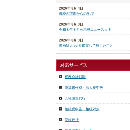
2026年 8月 4日
母校の躍進からの学び
2026年 8月 3日
令和８年８月分税務ニュース☆彡
2026年 8月 3日
映画Michaelを鑑賞して感じたこと
2026年 7月 27日
日本税理士企業年金基金代議員会
2026年 7月 27日
税務会計顧問
日本税理士会連合会総会
決算書作成・法人税申告
2026年 7月 16日
祇園祭り 前祭
会社設立代行
2026年 7月 15日
相続税申告・相続対策
気ままに投稿
記帳代行
2026年 7月 14日
７月の京都へ