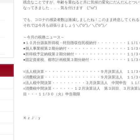
残念なことですが、年齢を重ねると共に気候の変化にだんだんとつい
なってきました．．．気を付けます (;^ω^)
でも、コロナの感染者数は激減しましたね！このまま終息してくれるこ
それでは今月も頑張りましょう＼(^o^)／＼(^o^)／
～今月の税務ニュース～
●１０月分源泉所得税・特別徴収住民税納付・・・・・・・・１１/１
●個人事業税第２期分納付・・・・・・・・・・・・・・・・１１/３
●所得税予定納税第２期分納付・・・・・・・・・・・・・・１１/３
●固定資産税、都市計画税第３期分納付・・・・・・・・・・１１/３
○法人税決算・・・・・・・・・・・・・・・９月決算法人 １１/３
○消費税決算・・・・・・・・・・・・・・・９月決算法人 １１/３
○法人税中間決算・・・・・・・・・３月決算法人 中間申告 １１/
○消費税中間決算・・・・・・１２月決算法人 第３回目、３月決算
目・・・１１/３０（火）申告期限
ＫｚＪ∵ｙ